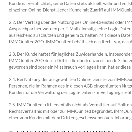
Kunde ist verpflichtet, seine Daten stets aktuell, wahr und vo
einzelnen Online-Dienst. Jeder Kunde mit Zugriff auf IMMOun
2.2. Der Vertrag über die Nutzung des Online-Dienstes oder
Ansprechpartner werden per E-Mail einmalig seine Login Daten
ausreichend zu schützen und geheim zu halten. Mit diesen Date
IMMOunited2GO. IMMOunited behält sich das Recht vor, das A
2.3. Der Kunde haftet für jegliches Zuwiderhandeln, insbesonde
IMMOunited2GO durch Dritte, die durch unzureichende Schutzm
geworden sind oder ein Missbrauch vorliegen kann, hat er diese
2.4. Bei Nutzung der ausgewählten Online-Dienste von IMMOuni
Personen, die im Rahmen des in diesen AGB eingeräumten Nutzun
Kunden für die Verwaltung der Login-Daten zur Verfügung steht
2.5. IMMOunited tritt jedenfalls nicht als Vermittler auf. Sol
Rechtsverhältnis mit oder zu IMMOunited begründet. IMMOunite
einer vom Kunden mit dem Dritten geschlossenen Vereinbarung s