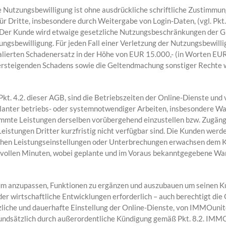
e Nutzungsbewilligung ist ohne ausdrückliche schriftliche Zustimmu
 Dritte, insbesondere durch Weitergabe von Login-Daten, (vgl. Pkt. 2
. Der Kunde wird etwaige gesetzliche Nutzungsbeschränkungen der
ungsbewilligung. Für jeden Fall einer Verletzung der Nutzungsbewil
halierten Schadenersatz in der Höhe von EUR 15.000,- (in Worten E
übersteigenden Schadens sowie die Geltendmachung sonstiger Rechte 
kt. 4.2. dieser AGB, sind die Betriebszeiten der Online-Dienste u
planter betriebs- oder systemnotwendiger Arbeiten, insbesondere W
mte Leistungen derselben vorübergehend einzustellen bzw. Zugänge 
 Leistungen Dritter kurzfristig nicht verfügbar sind. Die Kunden we
solchen Leistungseinstellungen oder Unterbrechungen erwachsen dem
n vollen Minuten, wobei geplante und im Voraus bekanntgegebene W
trum anzupassen, Funktionen zu ergänzen und auszubauen um seinen 
oder wirtschaftliche Entwicklungen erforderlich – auch berechtigt 
änzliche und dauerhafte Einstellung der Online-Dienste, von IMMOu
undsätzlich durch außerordentliche Kündigung gemäß Pkt. 8.2. IMMOu