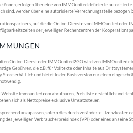
können, erfolgen über eine von IMMOunited definierte autorisierte
ich sind, werden über eine autorisierte Verrechnungsstelle bezogen (
erationspartners, auf die die Online-Dienste von IMMOunited oder 
Verfügbarkeitszeiten der jeweiligen Rechenzentren der Kooperationsp
TIMMUNGEN
ewählten Online-Dienst oder IMMOunited2GO wird von IMMOunited eine
ige Gebühren, die z.B. für Volltexte oder Inhalte aus Drittsysteme
Store erhältlich und bietet in der Basisversion nur einen eingesch
 notwendig.
r Website immounited.com abrufbaren, Preisliste ersichtlich und richt
ehen sich als Nettopreise exklusive Umsatzsteuer.
ntsprechend anzupassen, sofern dies durch veränderte Lizenzkosten
ng des jeweiligen Verbraucherpreisindex (VPI) oder eines an seine Ste