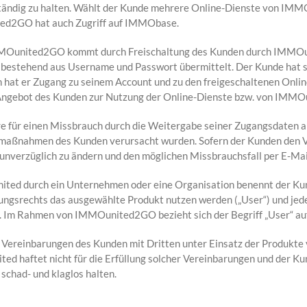
llständig zu halten. Wählt der Kunde mehrere Online-Dienste von IMMO
ited2GO hat auch Zugriff auf IMMObase.
 IMMOunited2GO kommt durch Freischaltung des Kunden durch IMMOu
 bestehend aus Username und Passwort übermittelt. Der Kunde hat se
n hat er Zugang zu seinem Account und zu den freigeschaltenen Onli
ngebot des Kunden zur Nutzung der Online-Dienste bzw. von IMMO
re für einen Missbrauch durch die Weitergabe seiner Zugangsdaten an
aßnahmen des Kunden verursacht wurden. Sofern der Kunden den Ver
 unverzüglich zu ändern und den möglichen Missbrauchsfall per E-Ma
ted durch ein Unternehmen oder eine Organisation benennt der Kunde
gsrechts das ausgewählte Produkt nutzen werden („User“) und jeden
. Im Rahmen von IMMOunited2GO bezieht sich der Begriff „User“ auf
lten Vereinbarungen des Kunden mit Dritten unter Einsatz der Produ
d haftet nicht für die Erfüllung solcher Vereinbarungen und der 
chad- und klaglos halten.