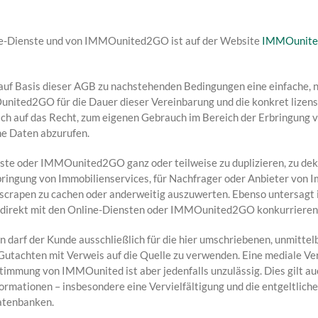
ne-Dienste und von IMMOunited2GO ist auf der Website
IMMOunite
f Basis dieser AGB zu nachstehenden Bedingungen eine einfache, ni
nited2GO für die Dauer dieser Vereinbarung und die konkret lizens
ich auf das Recht, zum eigenen Gebrauch im Bereich der Erbringung
ne Daten abzurufen.
enste oder IMMOunited2GO ganz oder teilweise zu duplizieren, zu dek
bringung von Immobilienservices, für Nachfrager oder Anbieter von 
u scrapen zu cachen oder anderweitig auszuwerten. Ebenso untersagt
indirekt mit den Online-Diensten oder IMMOunited2GO konkurrieren
 darf der Kunde ausschließlich für die hier umschriebenen, unmitte
Gutachten mit Verweis auf die Quelle zu verwenden. Eine mediale V
timmung von IMMOunited ist aber jedenfalls unzulässig. Dies gilt auc
mationen – insbesondere eine Vervielfältigung und die entgeltliche
atenbanken.