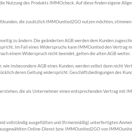
die Nutzung des Produkts IMMOcheck. Auf diese finden eigene All
Altkunden, die zusätzlich IMMOunited2GO nutzen möchten, stimmen
einseitig zu ändern. Die geänderten AGB werden dem Kunden zugeschic
rspricht. Im Fall eines Widerspruchs kann IMMOunited den Vertrag
ch einem Widerspruch nicht beendet, gelten die alten AGB weiter.
 wie insbesondere AGB eines Kunden, werden selbst dann nicht Vertr
cklich deren Geltung widerspricht. Geschäftsbedingungen des Kund
u verstehen, die als Unternehmer einen entsprechenden Vertrag mit 
 und vollständig ausgefüllten und (firmenmäßig) unterfertigten Anmel
den ausgewählten Online-Dienst bzw. IMMOunited2GO von IMMOunite