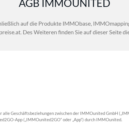
AGB IMMOUNITED
chließlich auf die Produkte IMMObase, IMMOmappi
ise.at. Des Weiteren finden Sie auf dieser Seite d
für alle Geschäftsbeziehungen zwischen der IMMOunited GmbH („IMM
nited2GO-App („IMMOunited2GO“ oder „App“) durch IMMOunited.