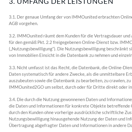
3. UMFANG DER LEISTUNGEN
3.1. Der genaue Umfang der von IMMOunited erbrachten Onli
AGB vorgehen.
3.2. IMMOunited räumt dem Kunden für die Vertragsdauer und au
für den gemäß Pkt. 2.2 freigegebenen Online-Dienst bzw. IMMOu
(„Nutzungsbewilligung“). Die Nutzungsbewilligung beschränkt s
von Immobilien Einsicht in die Datenbank zu nehmen und einzel
3.3. Nicht umfasst ist das Recht, die Datenbank, die Online-Di
Daten systematisch für andere Zwecke, als die unmittelbare Er
auszubeuten sowie die Datenbank zu bearbeiten, zu crawlen, z
IMMOunited2GO um selbst, durch oder für Dritte direkt oder 
3.4. Die durch die Nutzung gewonnenen Daten und Informationen
die Daten und Informationen für konkrete Objekte betreffende 
durch den Kunden ohne vorherige ausdrückliche schriftliche Zus
Nutzungsbewilligung hinausgehende Nutzung der Daten und Infor
Übertragung abgefragter Daten und Informationen in andere D