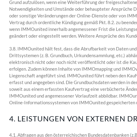
Grund aufzulösen, wenn eine Weiterführung der freigeschalten
Notwendigkeiten und Umstände oder behaupteter Ansprüche Dri
oder sonstige Veränderungen der Online-Dienste oder von IMMO
Vertrag durch ordentliche Kündigung gemäß Pkt. 8.2. zu beenden
wenn IMMOunited innerhalb angemessener Frist die Leistungser
geändert oder eingestellt werden. Weitere Ansprüche des Kund
3.8. IMMOunited hält fest, dass die Abrufbarkeit von Daten un
Drittsystemen (z. B. Grundbuch, Urkundensammlung, etc.) abhäng
elektronisch nicht oder noch nicht veröffentlicht oder ist die 
erfolgen. Zudem können Inhalte von IMMOmapping und IMMOval
Liegenschaft angeführt sind. IMMOunited führt neben den Kaufv
erfasst und angegeben sind. Die Grundbuchsdaten werden in de
soweit aus einem erfassten Kaufvertrag eine verbücherte Änder
IMMOunited und angemessener Vorlaufzeit abbildbar. IMMOunite
Online-Informationssystemen von IMMOunited gespeicherten un
4. LEISTUNGEN VON EXTERNEN D
4.1. Abfragen aus den österreichischen Bundesdatenbanken (z.B