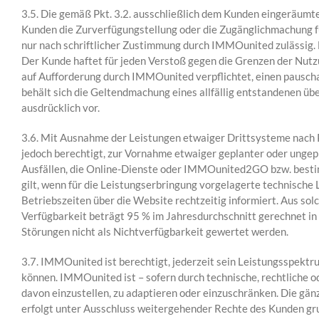
3.5. Die gemäß Pkt. 3.2. ausschließlich dem Kunden eingeräumt
Kunden die Zurverfügungstellung oder die Zugänglichmachung für
nur nach schriftlicher Zustimmung durch IMMOunited zulässig
Der Kunde haftet für jeden Verstoß gegen die Grenzen der Nutz
auf Aufforderung durch IMMOunited verpflichtet, einen pausc
behält sich die Geltendmachung eines allfällig entstandenen 
ausdrücklich vor.
3.6. Mit Ausnahme der Leistungen etwaiger Drittsysteme nach P
jedoch berechtigt, zur Vornahme etwaiger geplanter oder unge
Ausfällen, die Online-Dienste oder IMMOunited2GO bzw. bestim
gilt, wenn für die Leistungserbringung vorgelagerte technische
Betriebszeiten über die Website rechtzeitig informiert. Aus 
Verfügbarkeit beträgt 95 % im Jahresdurchschnitt gerechnet i
Störungen nicht als Nichtverfügbarkeit gewertet werden.
3.7. IMMOunited ist berechtigt, jederzeit sein Leistungsspek
können. IMMOunited ist – sofern durch technische, rechtliche 
davon einzustellen, zu adaptieren oder einzuschränken. Die g
erfolgt unter Ausschluss weitergehender Rechte des Kunden gr