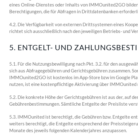
eines Online-Dienstes oder Inhalts von IMMOunited2GO bilden 
Berechtigungen, die für Abfragen in Drittdatenbanken erforderl
4.2. Die Verfügbarkeit von externen Drittsystemen eines Koop
richtet sich ausschließlich nach den jeweiligen Betriebs- und 
5. ENTGELT- UND ZAHLUNGSBES
5.1. Für die Nutzungsbewilligung nach Pkt. 3.2. für den ausg
sich aus Abfragegebühren und Gerichtsgebühren zusammen. Sonst
IMMOunited2GO ist kostenlos im App-Store bzw im Google Play 
nutzen, ist eine kostenpflichtige Aktivierung über IMMOunited
5.2. Die konkrete Höhe der Gerichtsgebühren ist aus der, auf de
Gebührenbestimmungen. Sämtliche Entgelte der Preisliste verst
5.3. IMMOunited ist berechtigt, die Gebühren bzw. Entgelte e
weiters berechtigt, die Entgelte entsprechend der Preissteigeru
Monate des jeweils folgenden Kalenderjahres anzupassen.