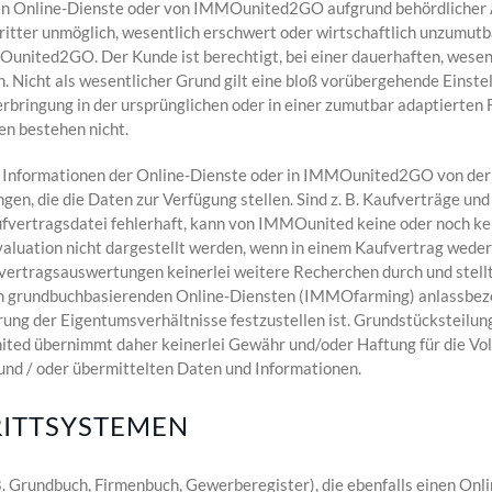
en Online-Dienste oder von IMMOunited2GO aufgrund behördlicher A
tter unmöglich, wesentlich erschwert oder wirtschaftlich unzumutb
united2GO. Der Kunde ist berechtigt, bei einer dauerhaften, wesen
. Nicht als wesentlicher Grund gilt eine bloß vorübergehende Einste
bringung in der ursprünglichen oder in einer zumutbar adaptierten
en bestehen nicht.
d Informationen der Online-Dienste oder in IMMOunited2GO von der V
en, die die Daten zur Verfügung stellen. Sind z. B. Kaufverträge un
Kaufvertragsdatei fehlerhaft, kann von IMMOunited keine oder noch ke
uation nicht dargestellt werden, wenn in einem Kaufvertrag wed
ertragsauswertungen keinerlei weitere Recherchen durch und stellt 
n grundbuchbasierenden Online-Diensten (IMMOfarming) anlassbezog
ung der Eigentumsverhältnisse festzustellen ist. Grundstücksteilun
d übernimmt daher keinerlei Gewähr und/oder Haftung für die Voll
d / oder übermittelten Daten und Informationen.
RITTSYSTEMEN
. Grundbuch, Firmenbuch, Gewerberegister), die ebenfalls einen On