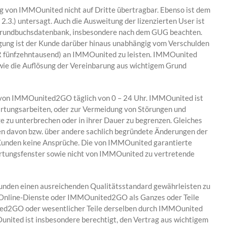
ng von IMMOunited nicht auf Dritte übertragbar. Ebenso ist dem
.3.) untersagt. Auch die Ausweitung der lizenzierten User ist
 Grundbuchsdatenbank, insbesondere nach dem GUG beachten.
ligung ist der Kunde darüber hinaus unabhängig vom Verschulden
UR fünfzehntausend) an IMMOunited zu leisten. IMMOunited
wie die Auflösung der Vereinbarung aus wichtigem Grund
nd von IMMOunited2GO täglich von 0 – 24 Uhr. IMMOunited ist
artungsarbeiten, oder zur Vermeidung von Störungen und
zu unterbrechen oder in ihrer Dauer zu begrenzen. Gleiches
rden davon bzw. über andere sachlich begründete Änderungen der
 Kunden keine Ansprüche. Die von IMMOunited garantierte
artungsfenster sowie nicht von IMMOunited zu vertretende
Kunden einen ausreichenden Qualitätsstandard gewährleisten zu
die Online-Dienste oder IMMOunited2GO als Ganzes oder Teile
nited2GO oder wesentlicher Teile derselben durch IMMOunited
nited ist insbesondere berechtigt, den Vertrag aus wichtigem