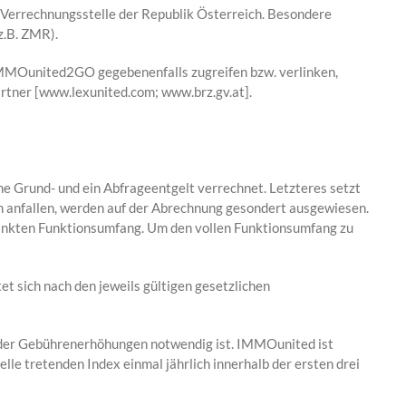
 Verrechnungsstelle der Republik Österreich. Besondere
z.B. ZMR).
IMMOunited2GO gegebenenfalls zugreifen bzw. verlinken,
artner [www.lexunited.com; www.brz.gv.at].
 Grund- und ein Abfrageentgelt verrechnet. Letzteres setzt
n anfallen, werden auf der Abrechnung gesondert ausgewiesen.
ränkten Funktionsumfang. Um den vollen Funktionsumfang zu
et sich nach den jeweils gültigen gesetzlichen
 oder Gebührenerhöhungen notwendig ist. IMMOunited ist
lle tretenden Index einmal jährlich innerhalb der ersten drei