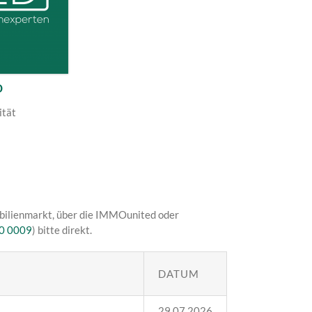
o
ität
bilienmarkt, über die IMMOunited oder
0 0009
) bitte direkt.
DATUM
29.07.2026