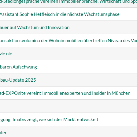
d-Stadiongespräche
vereinen Immobilienbranche, Wirtschaft und Sp
Assistant Sophie
Hetfleisch in die nächste Wachstumsphase
Bauer auf Wachstum
und Innovation
ransaktionsvolumina
der Wohnimmobilien übertreffen Niveau des Vor
ie nie
̈rbaren Aufschwung
eubau-Update 2025
ted-EXPOnite vereint
Immobilienexperten und Insider in München
gung: Imabis zeigt, wie sich der Markt entwickelt
bter