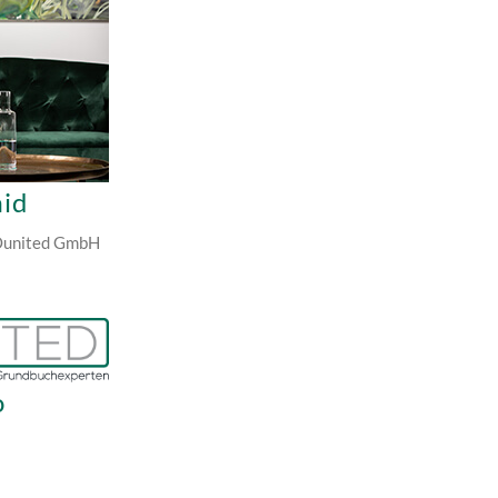
id
Ounited GmbH
o